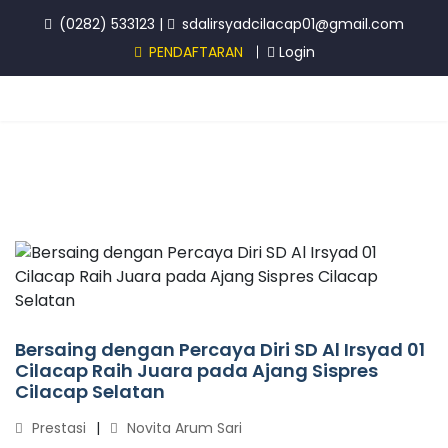
(0282) 533123
|
sdalirsyadcilacap01@gmail.com
PENDAFTARAN
Login
Bersaing dengan Percaya Diri SD Al Irsyad 01
Cilacap Raih Juara pada Ajang Sispres
Cilacap Selatan
Prestasi
Novita Arum Sari