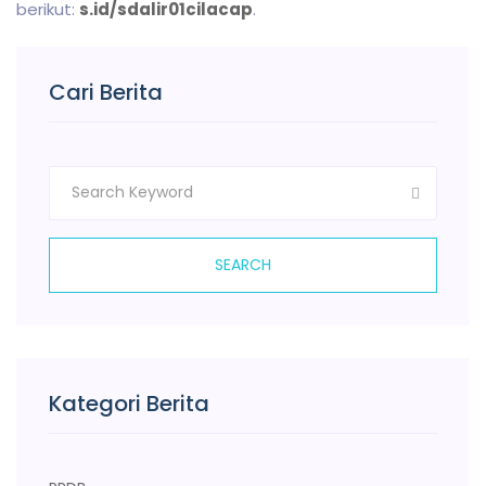
berikut:
s.id/sdalir01cilacap
.
Cari Berita
SEARCH
Kategori Berita