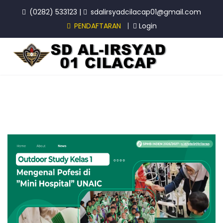
(0282) 533123
|
sdalirsyadcilacap01@gmail.com
PENDAFTARAN
Login