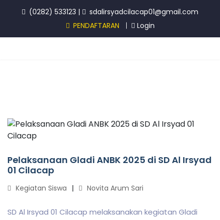
(0282) 533123
|
sdalirsyadcilacap01@gmail.com
PENDAFTARAN
Login
Pelaksanaan Gladi ANBK 2025 di SD Al Irsyad
01 Cilacap
Kegiatan Siswa
Novita Arum Sari
SD Al Irsyad 01 Cilacap melaksanakan kegiatan Gladi