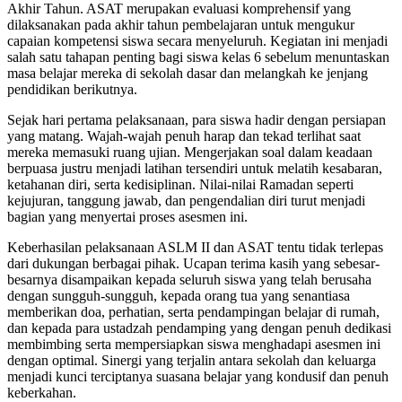
Akhir Tahun. ASAT merupakan evaluasi komprehensif yang
dilaksanakan pada akhir tahun pembelajaran untuk mengukur
capaian kompetensi siswa secara menyeluruh. Kegiatan ini menjadi
salah satu tahapan penting bagi siswa kelas 6 sebelum menuntaskan
masa belajar mereka di sekolah dasar dan melangkah ke jenjang
pendidikan berikutnya.
Sejak hari pertama pelaksanaan, para siswa hadir dengan persiapan
yang matang. Wajah-wajah penuh harap dan tekad terlihat saat
mereka memasuki ruang ujian. Mengerjakan soal dalam keadaan
berpuasa justru menjadi latihan tersendiri untuk melatih kesabaran,
ketahanan diri, serta kedisiplinan. Nilai-nilai Ramadan seperti
kejujuran, tanggung jawab, dan pengendalian diri turut menjadi
bagian yang menyertai proses asesmen ini.
Keberhasilan pelaksanaan ASLM II dan ASAT tentu tidak terlepas
dari dukungan berbagai pihak. Ucapan terima kasih yang sebesar-
besarnya disampaikan kepada seluruh siswa yang telah berusaha
dengan sungguh-sungguh, kepada orang tua yang senantiasa
memberikan doa, perhatian, serta pendampingan belajar di rumah,
dan kepada para ustadzah pendamping yang dengan penuh dedikasi
membimbing serta mempersiapkan siswa menghadapi asesmen ini
dengan optimal. Sinergi yang terjalin antara sekolah dan keluarga
menjadi kunci terciptanya suasana belajar yang kondusif dan penuh
keberkahan.