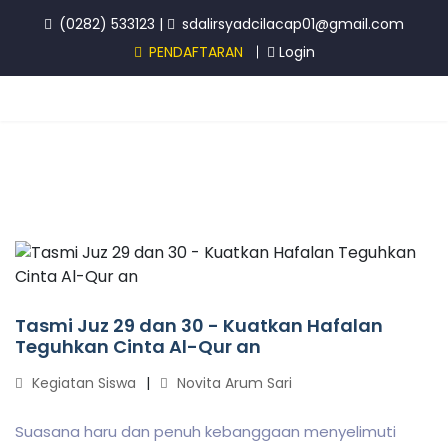
(0282) 533123
|
sdalirsyadcilacap01@gmail.com
PENDAFTARAN
Login
Tasmi Juz 29 dan 30 - Kuatkan Hafalan
Teguhkan Cinta Al-Qur an
Kegiatan Siswa
Novita Arum Sari
Suasana haru dan penuh kebanggaan menyelimuti